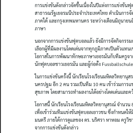
การแข่งขันดังกล่าวจัดขึ้นเนื่องในปีแห่งการแข่งข
สาธารณรัฐเยอรมนีประจำประเทศไทย ดำเนินการจัดก
ภาคใต้ และกรุงเทพมหานคร ระหว่างเดือนมิถุนายนถึ
ภาษา
นอกจากการแข่งขันฟุตบอลแล้ว ยังมีการจัดกิจกรรมก
เลือกผู้ที่มีผลงานโดดเด่นจากทุกภูมิภาคเป็นตัวแท
โอกาสในการพัฒนาทักษะภาษาเยอรมันกับทีมครูจากส
นักฟุตบอลชาวเยอรมัน และผู้ก่อตั้ง Fussballschul
ในการแข่งขันครั้งนี้ นักเรียนโรงเรียนมหิดลวิทยาน
นครปฐม อีก 2 คน รวมเป็นทีม 10 คน เข้าร่วมการแ
สุขภาพ โดยสามารถทำผลงานได้อย่างโดดเด่นและคว
โอกาสนี้ นักเรียนโรงเรียนมหิดลวิทยานุสรณ์ จำนวน
เพื่อเข้าร่วมทีมแข่งขันฟุตบอลเยาวชน ซึ่งกำหนดให้ม
มนตรี ภายใต้การดูแลของ ดร. นริศรา หาหอม ครูวิช
จากการแข่งขันดังกล่าว