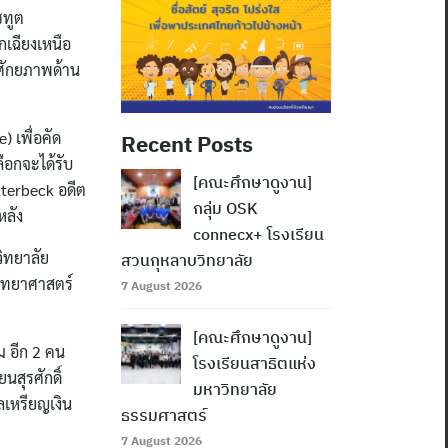
ชทูต
เฉียงเหนือ
าศักยภาพด้าน
 เพื่อคัด
Recent Posts
ือกจะได้รับ
[คณะศึกษาดูงาน]
terbeck อดีต
กลุ่ม OSK
หลัง
connecx+ โรงเรียน
วิทยาลัย
สวนกุหลาบวิทยาลัย
วิทยาศาสตร์
7 August 2026
[คณะศึกษาดูงาน]
ม อีก 2 คน
โรงเรียนสาธิตแห่ง
นสุรศักดิ์
มหาวิทยาลัย
ลเหรียญเงิน
ธรรมศาสตร์
7 August 2026