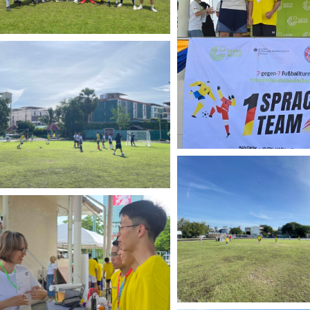
Search
for: