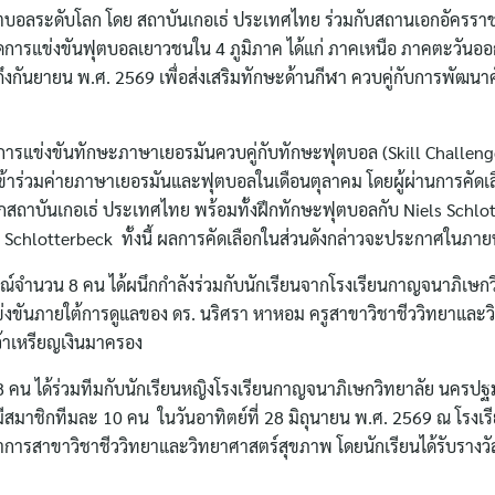
ันฟุตบอลระดับโลก โดย สถาบันเกอเธ่ ประเทศไทย ร่วมกับสถานเอกอัครรา
ารแข่งขันฟุตบอลเยาวชนใน 4 ภูมิภาค ได้แก่ ภาคเหนือ ภาคตะวันออก
งกันยายน พ.ศ. 2569 เพื่อส่งเสริมทักษะด้านกีฬา ควบคู่กับการพัฒน
ารแข่งขันทักษะภาษาเยอรมันควบคู่กับทักษะฟุตบอล (Skill Challenge)
นเข้าร่วมค่ายภาษาเยอรมันและฟุตบอลในเดือนตุลาคม โดยผู้ผ่านการคัดเล
ถาบันเกอเธ่ ประเทศไทย พร้อมทั้งฝึกทักษะฟุตบอลกับ Niels Schlot
e Schlotterbeck ทั้งนี้ ผลการคัดเลือกในส่วนดังกล่าวจะประกาศในภาย
ุสรณ์จำนวน 8 คน ได้ผนึกกำลังร่วมกับนักเรียนจากโรงเรียนกาญจนาภิเษก
ข่งขันภายใต้การดูแลของ ดร. นริศรา หาหอม ครูสาขาวิชาชีววิทยาและ
้าเหรียญเงินมาครอง
 8 คน ได้ร่วมทีมกับนักเรียนหญิงโรงเรียนกาญจนาภิเษกวิทยาลัย นครปฐ
ีสมาชิกทีมละ 10 คน ในวันอาทิตย์ที่ 28 มิถุนายน พ.ศ. 2569 ณ โรงเรีย
าการสาขาวิชาชีววิทยาและวิทยาศาสตร์สุขภาพ โดยนักเรียนได้รับรางวั