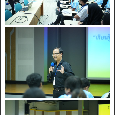
Search
for: