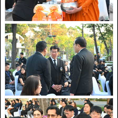
Search
for: