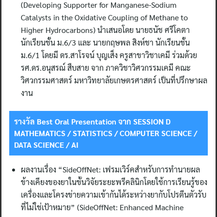
(Developing Supporter for Manganese-Sodium
Catalysts in the Oxidative Coupling of Methane to
Higher Hydrocarbons) นำเสนอโดย นายธนัช ศรีโคตา
นักเรียนชั้น ม.6/3 และ นายกฤษพล สิงห์ชา นักเรียนชั้น
ม.6/1 โดยมี ดร.สาโรจน์ บุญเส็ง ครูสาขาวิชาเคมี ร่วมด้วย
รศ.ดร.อนุสรณ์ สืบสาย จาก ภาควิชาวิศวกรรมเคมี คณะ
วิศวกรรมศาสตร์ มหาวิทยาลัยเกษตรศาสตร์ เป็นที่ปรึกษาผล
งาน
รางวัล
Best Oral Presentation จาก SESSION D
MATHEMATICS / STATISTICS / COMPUTER SCIENCE /
DATA SCIENCE / AI
ผลงานเรื่อง “SideOffNet: เฟรมเวิร์คสำหรับการทำนายผล
ข้างเคียงของยาในขั้นวิจัยระยะพรีคลินิกโดยใช้การเรียนรู้ของ
เครื่องและโครงข่ายความเข้ากันได้ระหว่างยากับโปรตีนตัวรับ
ที่ไม่ใช่เป้าหมาย” (SideOffNet: Enhanced Machine