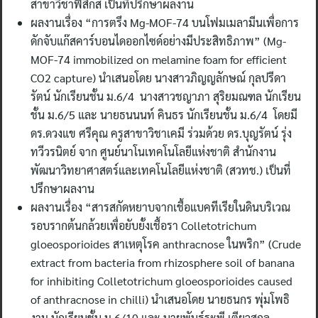
สาขาวิชาฟิสิกส์ เป็นที่ปรึกษาผลงาน
ผลงานเรื่อง “การตรึง Mg-MOF-74 บนโฟมเมลามีนเพื่อการ
ดักจับแก๊สคาร์บอนไดออกไซด์อย่างมีประสิทธิภาพ” (Mg-
MOF-74 immobilized on melamine foam for efficient
CO2 capture) นำเสนอโดย นางสาวภิญญลักษณ์ กุลปรีดา
รัตน์ นักเรียนชั้น ม.6/4 นางสาวชญาภา สุริยมณฑล นักเรียน
ชั้น ม.6/5 และ นายธนนนท์ คินธร นักเรียนชั้น ม.6/4 โดยมี
ดร.ดวงแข ศรีคุณ ครูสาขาวิชาเคมี ร่วมด้วย ดร.บุญรัตน์ รุ่ง
ทวีวรนิตย์ จาก ศูนย์นาโนเทคโนโลยีแห่งชาติ สำนักงาน
พัฒนาวิทยาศาสตร์และเทคโนโลยีแห่งชาติ (สวทช.) เป็นที่
ปรึกษาผลงาน
ผลงานเรื่อง “สารสกัดหยาบจากเชื้อแบคทีเรียในดินบริเวณ
รอบรากต้นกล้วยเพื่อยับยั้งเชื้อรา Colletotrichum
gloeosporioides สาเหตุโรค anthracnose ในพริก” (Crude
extract from bacteria from rhizosphere soil of banana
for inhibiting Colletotrichum gloeosporioides caused
of anthracnose in chilli) นำเสนอโดย นายธนกร พุ่มโพธิ
งาม นักเรียนชั้น ม.6/10 และ นายพันธุ์ระพี เตียวสกุล