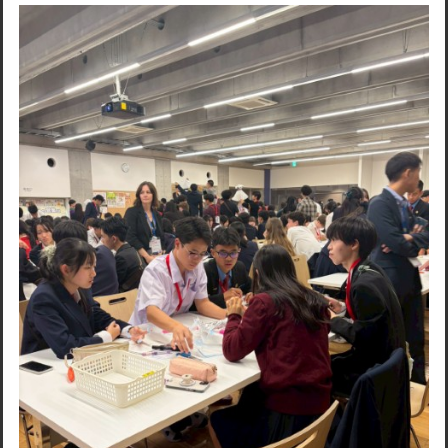
Search
for: