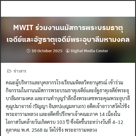
Skip
to
content
MWIT ร่วมงานนมัสการพระบรมธาตุ
เจดีย์และอัฐธาตุเจดีย์พระอุบาลีมหามงคล
10 October 2025
Digital Media Center
ข่าวสาร
คณะผู้บริหารและบุคลากรโรงเรียนมหิดลวิทยานุสรณ์ เข้าร่วม
กิจกรรมในงานนมัสการพระบรมธาตุเจดีย์และอัฐธาตุเจดีย์พระอุ
บาลีมหามงคล และงานทำบุญรำลึกถึงพระเดชพระคุณพระอุบาลี
คุณูปมาจารย์ (ปัญญา อินฺทปฺญฺญมหาเถร) อดีตเจ้าอาวาสวัดไร่ขิง
พระอารามหลวง และอดีตที่ปรึกษาเจ้าคณะภาค 14 เนื่องใน
โอกาสวันคล้ายวันเกิดครบ 103 ปี ซึ่งจัดขึ้นระหว่างวันที่ 4–12
ตุลาคม พ.ศ. 2568 ณ วัดไร่ขิง พระอารามหลวง