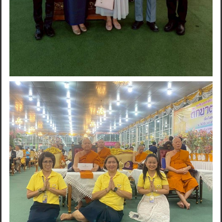
Search
for: