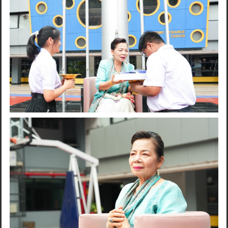
Search
for: