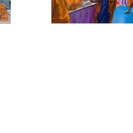
Search
for: