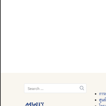
Search
for:
การก
ศูนย
โคร