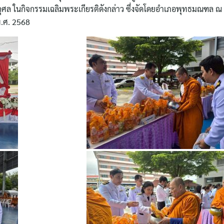
ล ในกิจกรรมเฉลิมพระเกียรติดังกล่าว ซึ่งจัดโดยอำเภอพุทธมณฑล 
พ.ศ. 2568