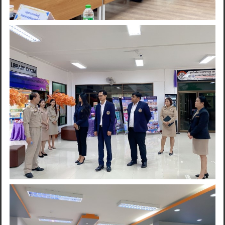
Search
for: