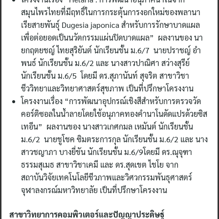
สมุนไพรไทยที่มีฤทธิ์ในการกระตุ้นการงอกใหม่ของพลานา
เรียสายพันธุ์ Dugesia japonica สําหรับการรักษาบาดแผล
เพื่อต่อยอดเป็นนวัตกรรมแผ่นปิดบาดแผล” ผลงานของ นา
ยกฤตยชญ์ ไทยสุริยันต์ นักเรียนชั้น ม.6/7 นายปราชญ์ อํา
พนธ์ นักเรียนชั้น ม.6/2 และ นางสาวปาณิศา สว่างสุรีย์
นักเรียนชั้น ม.6/5 โดยมี ดร.สุภานันท์ สุจริต สาขาวิชา
ชีววิทยาและวิทยาศาสตร์สุขภาพ เป็นที่ปรึกษาโครงงาน
โครงงานเรื่อง “การพัฒนาอุปกรณ์เชิงสีสําหรับการตรวจวัด
คอร์ติซอลในน้ําลายโดยใช้อนุภาคทองคํานาโนดัดแปรด้วยซิส
เทอีน” ผลงานของ นางสาวเกศกมล เหมันต์ นักเรียนชั้น
ม.6/2 นายชูโชค ซิมตระการกุล นักเรียนชั้น ม.6/2 และ นาง
สาวชญาภา บางยี่ขัน นักเรียนชั้น ม.6/9โดยมี ดร.ณุจุฑา
ธรรมสุเมธ สาขาวิชาเคมี และ ดร.สุดเขต ไชโย จาก
สถาบันวิจัยเทคโนโลยีชีวภาพและวิศวกรรมพันธุศาสตร์
จุฬาลงกรณ์มหาวิทยาลัย เป็นที่ปรึกษาโครงงาน
สาขาวิทยาการคอมพิวเตอร์และปัญญาประดิษฐ์