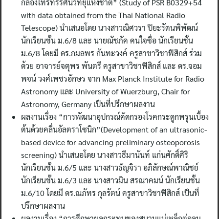
กล้องโทรทรรศน์วิทยุแห่งชาติ” (Study of PSR B0329+54
with data obtained from the Thai National Radio
Telescope) นำเสนอโดย นางสาวณิศวรา ปิยะรัตนพิพัฒน์
นักเรียนชั้น ม.6/8 และ นายณัชภัค คนใจซื่อ นักเรียนชั้น
ม.6/8 โดยมี ดร.กมลพร กันทะวงค์ ครูสาขาวิชาฟิสิกส์ ร่วม
ด้วย อาจารย์จตุพร พันตรี ครูสาขาวิชาฟิสิกส์ และ ดร.จอม
พจน์ วงศ์เพชรอักษร จาก Max Planck Institute for Radio
Astronomy และ University of Wuerzburg, Chair for
Astronomy, Germany เป็นที่ปรึกษาผลงาน
ผลงานเรื่อง “การพัฒนาอุปกรณ์คัดกรองโรคกระดูกพรุนเบื้อง
ต้นด้วยคลื่นอัลตราโซนิก”(Development of an ultrasonic-
based device for advancing preliminary osteoporosis
screening) นำเสนอโดย นางสาวธีมานันท์ แก่นศักดิ์ศิริ
นักเรียนชั้น ม.6/5 และ นางสาวธัญจิรา อภิลักษณ์พาณิชย์
นักเรียนชั้น ม.6/3 และ นางสาวมิน สรณาคมน์ นักเรียนชั้น
ม.6/10 โดยมี ดร.ณภัทร กุลรัตน์ ครูสาขาวิชาฟิสิกส์ เป็นที่
ปรึกษาผลงาน
ผลงานเรื่อง “การศึกษาผลกระทบของสนามแม่เหล็กต่อลม