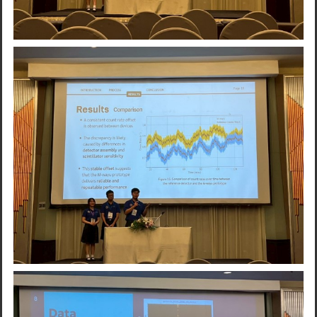
Search
for: