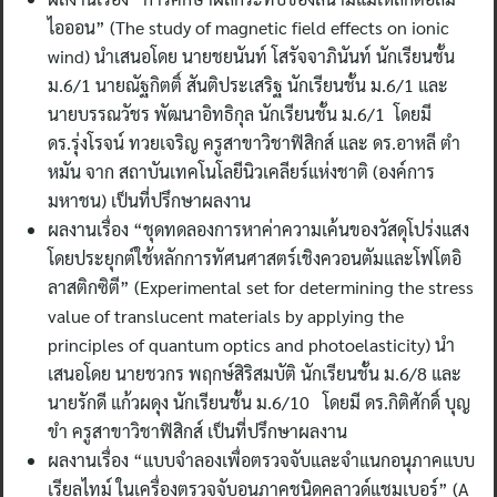
ไอออน” (The study of magnetic field effects on ionic
wind) นำเสนอโดย นายชยนันท์ โสรัจจาภินันท์ นักเรียนชั้น
ม.6/1 นายณัฐกิตติ์ สันติประเสริฐ นักเรียนชั้น ม.6/1 และ
นายบรรณวัชร พัฒนาอิทธิกุล นักเรียนชั้น ม.6/1 โดยมี
ดร.รุ่งโรจน์ ทวยเจริญ ครูสาขาวิชาฟิสิกส์ และ ดร.อาหลี ตำ
หมัน จาก สถาบันเทคโนโลยีนิวเคลียร์แห่งชาติ (องค์การ
มหาชน) เป็นที่ปรึกษาผลงาน
ผลงานเรื่อง “ชุดทดลองการหาค่าความเค้นของวัสดุโปร่งแสง
โดยประยุกต์ใช้หลักการทัศนศาสตร์เชิงควอนตัมและโฟโตอิ
ลาสติกซิตี” (Experimental set for determining the stress
value of translucent materials by applying the
principles of quantum optics and photoelasticity) นำ
เสนอโดย นายชวกร พฤกษ์สิริสมบัติ นักเรียนชั้น ม.6/8 และ
นายรักดี แก้วผดุง นักเรียนชั้น ม.6/10 โดยมี ดร.กิติศักดิ์ บุญ
ขำ ครูสาขาวิชาฟิสิกส์ เป็นที่ปรึกษาผลงาน
ผลงานเรื่อง “แบบจำลองเพื่อตรวจจับและจำแนกอนุภาคแบบ
เรียลไทม์ ในเครื่องตรวจจับอนุภาคชนิดคลาวด์แชมเบอร์” (A