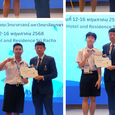
Search
for: