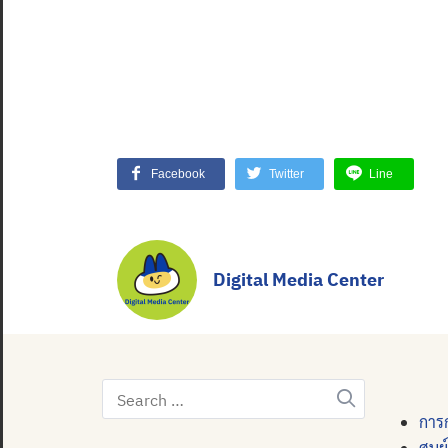
Facebook
Twitter
Line
Digital Media Center
Search
for:
การก
ศูนย