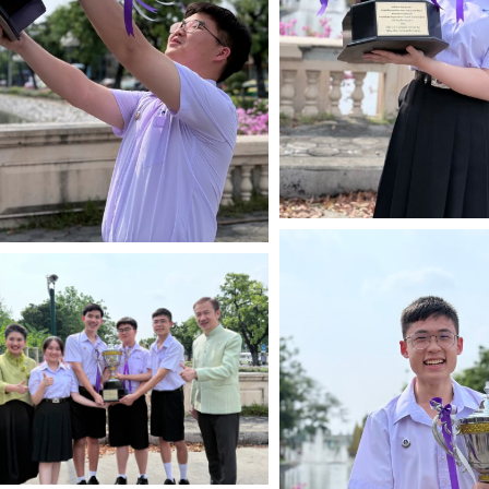
Search
for: