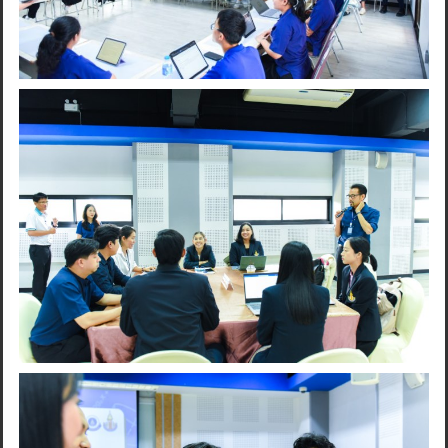
Search
for: