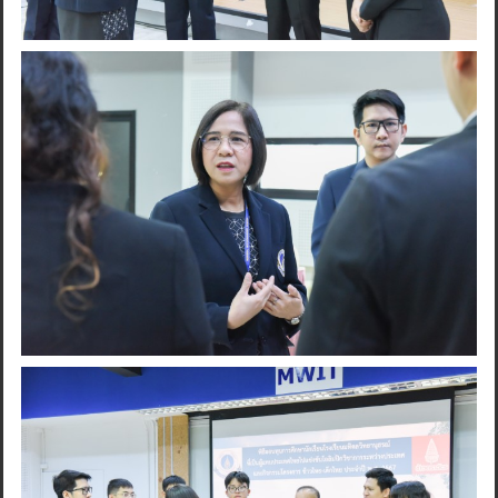
Search
for: