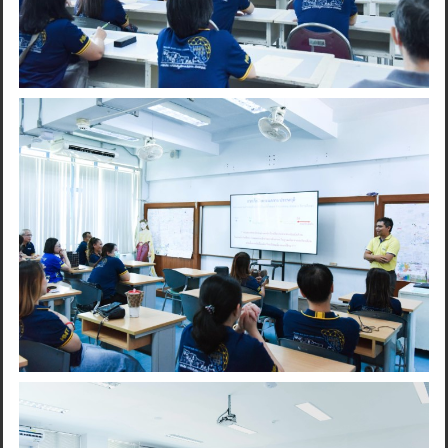
Search
for: