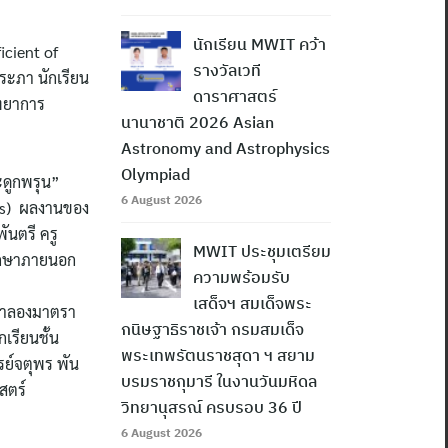
นักเรียน MWIT คว้า
icient of
รางวัลเวที
ระภา นักเรียน
ดาราศาสตร์
ิทยาการ
นานาชาติ 2026 Asian
Astronomy and Astrophysics
Olympiad
ะดูกพรุน”
6 August 2026
sis) ผลงานของ
ันตรี ครู
MWIT ประชุมเตรียม
ปรึกษาภายนอก
ความพร้อมรับ
เสด็จฯ สมเด็จพระ
บจำลองมาตรา
กนิษฐาธิราชเจ้า กรมสมเด็จ
เรียนชั้น
พระเทพรัตนราชสุดา ฯ สยาม
รย์จตุพร พัน
บรมราชกุมารี ในงานวันมหิดล
สตร์
วิทยานุสรณ์ ครบรอบ 36 ปี
6 August 2026