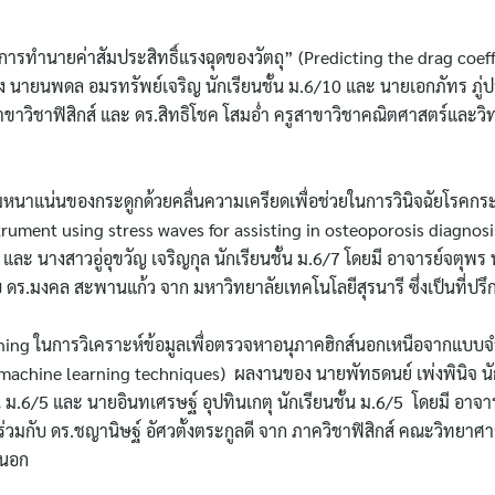
ในการทำนายค่าสัมประสิทธิ์แรงฉุดของวัตถุ” (Predicting the drag coeff
นายนพดล อมรทรัพย์เจริญ นักเรียนชั้น ม.6/10 และ นายเอกภัทร ภู่ป
รูสาขาวิชาฟิสิกส์ และ ดร.สิทธิโชค โสมอ่ำ ครูสาขาวิชาคณิตศาสตร์และว
ามหนาแน่นของกระดูกด้วยคลื่นความเครียดเพื่อช่วยในการวินิจฉัยโรคกร
trument using stress waves for assisting in osteoporosis diagno
 และ นางสาวอู่อุขวัญ เจริญกุล นักเรียนชั้น ม.6/7 โดยมี อาจารย์จตุพร พ
กับ ดร.มงคล สะพานแก้ว จาก มหาวิทยาลัยเทคโนโลยีสุรนารี ซึ่งเป็นที่
rning ในการวิเคราะห์ข้อมูลเพื่อตรวจหาอนุภาคฮิกส์นอกเหนือจากแบ
achine learning techniques) ผลงานของ นายพัทธดนย์ เพ่งพินิจ นัก
น ม.6/5 และ นายอินทเศรษฐ์ อุปทินเกตุ นักเรียนชั้น ม.6/5 โดยมี อาจา
 ร่วมกับ ดร.ชญานิษฐ์ อัศวตั้งตระกูลดี จาก ภาควิชาฟิสิกส์ คณะวิทยาศา
ยนอก