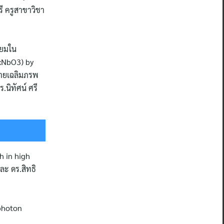
รี ครูสาขาวิชา
ียมใน
axNbO3) by
 นายเฉลิมภรพ
.นิทัศน์ ศรี
h in high
ละ ดร.สิทธิ
 photon