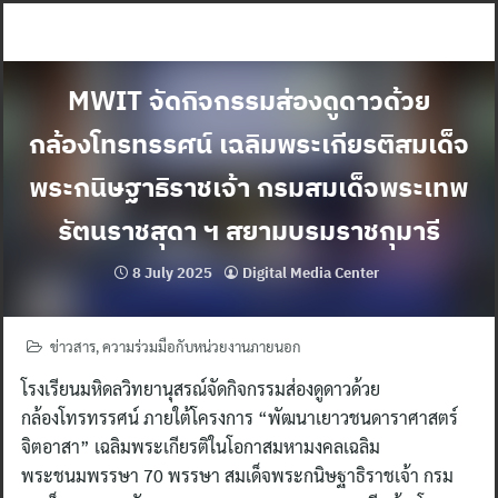
Skip
to
content
MWIT จัดกิจกรรมส่องดูดาวด้วย
กล้องโทรทรรศน์ เฉลิมพระเกียรติสมเด็จ
พระกนิษฐาธิราชเจ้า กรมสมเด็จพระเทพ
รัตนราชสุดา ฯ สยามบรมราชกุมารี
8 July 2025
Digital Media Center
ข่าวสาร
,
ความร่วมมือกับหน่วยงานภายนอก
โรงเรียนมหิดลวิทยานุสรณ์จัดกิจกรรมส่องดูดาวด้วย
กล้องโทรทรรศน์ ภายใต้โครงการ “พัฒนาเยาวชนดาราศาสตร์
จิตอาสา” เฉลิมพระเกียรติในโอกาสมหามงคลเฉลิม
พระชนมพรรษา 70 พรรษา สมเด็จพระกนิษฐาธิราชเจ้า กรม