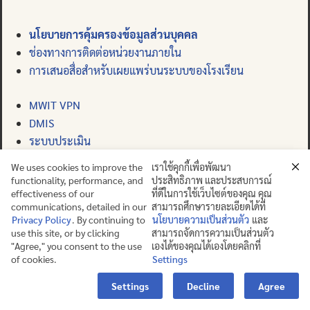
นโยบายการคุ้มครองข้อมูลส่วนบุคคล
ช่องทางการติดต่อหน่วยงานภายใน
การเสนอสื่อสำหรับเผยแพร่บนระบบของโรงเรียน
MWIT VPN
DMIS
ระบบประเมิน
เว็บเมล
We uses cookies to improve the
เราใช้คุกกี้เพื่อพัฒนา
functionality, performance, and
ประสิทธิภาพ และประสบการณ์
effectiveness of our
ที่ดีในการใช้เว็บไซต์ของคุณ คุณ
communications, detailed in our
สามารถศึกษารายละเอียดได้ที่
Privacy Policy
. By continuing to
นโยบายความเป็นส่วนตัว
และ
ช่องทางการแจ้งเรื่องร้องเรียน
use this site, or by clicking
สามารถจัดการความเป็นส่วนตัว
"Agree," you consent to the use
เองได้ของคุณได้เองโดยคลิกที่
of cookies.
Settings
Contact us
Settings
Decline
Agree