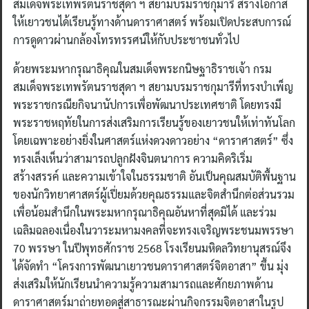
สมเด็จพระเทพรัตนราชสุดา ฯ สยามบรมราชกุมารี สร้างโอกาส
ให้เยาวชนได้เรียนรู้ทางด้านดาราศาสตร์ พร้อมเปิดประสบการณ์
การดูดาวผ่านกล้องโทรทรรศน์ให้กับประชาชนทั่วไป
ด้วยพระมหากรุณาธิคุณในสมเด็จพระกนิษฐาธิราชเจ้า กรม
สมเด็จพระเทพรัตนราชสุดา ฯ สยามบรมราชกุมารีที่ทรงบำเพ็ญ
พระราชกรณียกิจนานัปการเพื่อพัฒนาประเทศชาติ โดยทรงมี
พระราชหฤทัยในการส่งเสริมการเรียนรู้ของเยาวชนให้เท่าทันโลก
โดยเฉพาะอย่างยิ่งในศาสตร์แห่งดวงดาวอย่าง “ดาราศาสตร์” ซึ่ง
ทรงเล็งเห็นว่าสามารถปลูกฝังจินตนาการ ความคิดริเริ่ม
สร้างสรรค์ และความเข้าใจในธรรมชาติ อันเป็นคุณสมบัติพื้นฐาน
ของนักวิทยาศาสตร์ผู้เปี่ยมด้วยคุณธรรมและจิตสำนึกต่อส่วนรวม
เพื่อน้อมสำนึกในพระมหากรุณาธิคุณอันหาที่สุดมิได้ และร่วม
เฉลิมฉลองเนื่องในวาระมหามงคลที่จะทรงเจริญพระชนมพรรษา
70 พรรษา ในปีพุทธศักราช 2568 โรงเรียนมหิดลวิทยานุสรณ์จึง
ได้จัดทำ “โครงการพัฒนาเยาวชนดาราศาสตร์จิตอาสา” ขึ้น มุ่ง
ส่งเสริมให้นักเรียนนำความรู้ความสามารถและศักยภาพด้าน
ดาราศาสตร์มาถ่ายทอดสู่สาธารณะผ่านกิจกรรมจิตอาสาในรูป