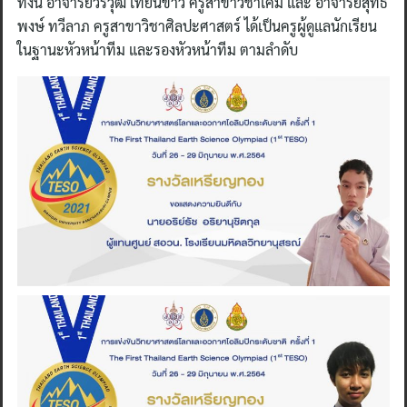
ทั้งนี้ อาจารย์วีรวุฒิ เทียนขาว ครูสาขาวิชาเคมี และ อาจารย์สุทธิ
พงษ์ ทวีลาภ ครูสาขาวิชาศิลปะศาสตร์ ได้เป็นครูผู้ดูแลนักเรียน
ในฐานะหัวหน้าทีม และรองหัวหน้าทีม ตามลำดับ