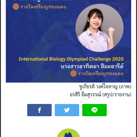
ชูเกียรติ วงค์ใจหาญ (ภาพ)
อรสิริ อิ่มสุวรรณ์ (สรุป/รายงาน)