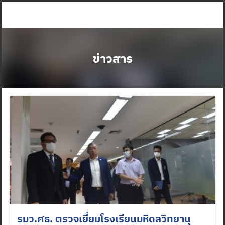
Skip
to
content
ข่าวสาร
รมว.ศธ. ตรวจเยี่ยมโรงเรียนมหิดลวิทยานุ