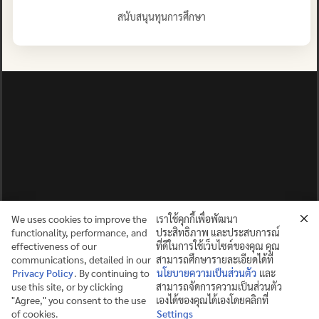
สนับสนุนทุนการศึกษา
We uses cookies to improve the
เราใช้คุกกี้เพื่อพัฒนา
functionality, performance, and
ประสิทธิภาพ และประสบการณ์
effectiveness of our
ที่ดีในการใช้เว็บไซต์ของคุณ คุณ
communications, detailed in our
สามารถศึกษารายละเอียดได้ที่
Privacy Policy
. By continuing to
นโยบายความเป็นส่วนตัว
และ
use this site, or by clicking
สามารถจัดการความเป็นส่วนตัว
ปญฺญาย ปริสุชฺฌติ (คนย่อมบริสุทธิ์ด้วยปัญญา)
"Agree," you consent to the use
เองได้ของคุณได้เองโดยคลิกที่
of cookies.
Settings
©2025 MAHIDOL WITTAYANUSORN SCHOOL. ALL RIGHTS