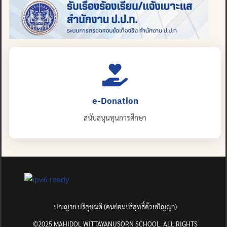
e-Donation
สนับสนุนทุนการศึกษา
ปญฺญาย ปริสุชฺฌติ (คนย่อมบริสุทธิ์ด้วยปัญญา)
©2025 MAHIDOL WITTAYANUSORN SCHOOL. ALL RIGHTS