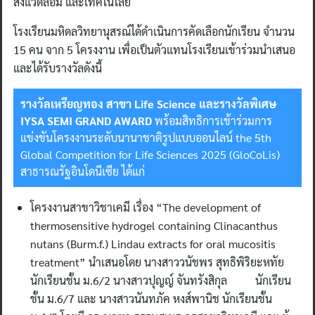
สิ่งแวดล้อม และเทคโนโลยี
โรงเรียนมหิดลวิทยานุสรณ์ได้ดำเนินการคัดเลือกนักเรียน จำนวน
15 คน จาก 5 โครงงาน เพื่อเป็นตัวแทนโรงเรียนเข้าร่วมนำเสนอ
และได้รับรางวัลดังนี้
รางวัลเหรียญทอง สาขา Life Science และรางวัลพิเศษ
IYSA SEMI GRAND AWARD
พร้อมสิทธิการเข้าร่วมการ
แข่งขันโครงงานระดับนานาชาติรูปแบบออนไลน์ the 5th
Global Competition for Life Sciences 2025 (GloCoLis)
สาธารณรัฐอินโดนีเซีย ได้แก่
โครงงานสาขาวิชาเคมี เรื่อง “The development of
thermosensitive hydrogel containing Clinacanthus
nutans (Burm.f.) Lindau extracts for oral mucositis
treatment” นำเสนอโดย นางสาววนัชพร สุทธิพิริยะหทัย
นักเรียนชั้น ม.6/2 นางสาวปุญญ์ จันทรังสิกุล นักเรียน
ชั้น ม.6/7 และ นางสาวนันทภัค หงส์พานิช นักเรียนชั้น