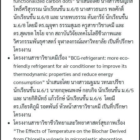
functionalized carbon dots” นำเสนอโดย นางสาวชนัญภัส
โพธิ์ศรีสุวรรณ นักเรียนชั้น ม.6/8 นางสาวธนภร พลศักดิ์
นักเรียนชั้น ม.6/8 และ นายพบธรรม ตันอารีย์ นักเรียนชั้น
ม.6/8 โดยมี ดร.ณุจุฑา ธรรมสุเมธ ครูสาขาวิชาเคมี และ
ดร.สุดเขต ไชโย จาก สถาบันวิจัยเทคโนโลยีชีวภาพและ
วิศวกรรมพันธุศาสตร์ จุฬาลงกรณ์มหาวิทยาลัย เป็นที่ปรึกษา
โครงงาน
โครงงานสาขาวิชาเคมีเรื่อง “BCG-refrigerant: more eco-
friendly refrigerant for air conditioner to improve its
thermodynamic properties and reduce energy
consumption” นำเสนอโดย นางสาวณฐมน วทนะปรีชา
นักเรียนชั้น ม.6/1 นายกฤษณพงษ์ กอบกิจ นักเรียนชั้น ม.6/5
และ นายกิตินัทธ์ แก้วรักษ์ นักเรียนชั้น ม.6/6 โดยมี
ดร.เกียรติภูมิ รอดพันธ์ หัวหน้าสาขาวิชาเคมี เป็นที่ปรึกษา
โครงงาน
โครงงานสาขาวิชาชีววิทยาและวิทยาศาสตร์สุขภาพเรื่อง
“The Effects of Temperature on the Biochar Derived
from Chlorella vulgaris in microplastic absorption