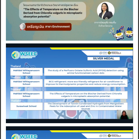
Search
for: