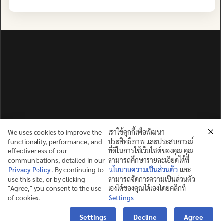
We uses cookies to improve the
เราใช้คุกกี้เพื่อพัฒนา
functionality, performance, and
ประสิทธิภาพ และประสบการณ์
effectiveness of our
ที่ดีในการใช้เว็บไซต์ของคุณ คุณ
communications, detailed in our
สามารถศึกษารายละเอียดได้ที่
Privacy Policy
. By continuing to
นโยบายความเป็นส่วนตัว
และ
use this site, or by clicking
สามารถจัดการความเป็นส่วนตัว
ปญฺญาย ปริสุชฺฌติ (คนย่อมบริสุทธิ์ด้วยปัญญา)
"Agree," you consent to the use
เองได้ของคุณได้เองโดยคลิกที่
of cookies.
Settings
©2025 MAHIDOL WITTAYANUSORN SCHOOL. ALL RIGHTS
Contact us
RESERVED.
Settings
Decline
Agree