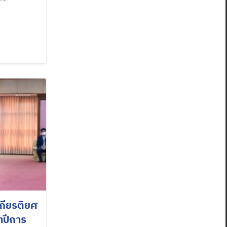
เกียรติยศ
ำปีการ