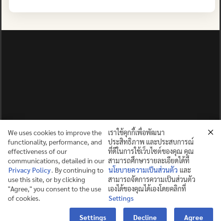
ปญฺญาย ปริสุชฺฌติ (คนย่อมบริสุทธิ์ด้วยปัญญา)
©2025 MAHIDOL WITTAYANUSORN SCHOOL. ALL RIGHTS
RESERVED.
We uses cookies to improve the
เราใช้คุกกี้เพื่อพัฒนา
functionality, performance, and
ประสิทธิภาพ และประสบการณ์
effectiveness of our
ที่ดีในการใช้เว็บไซต์ของคุณ คุณ
communications, detailed in our
สามารถศึกษารายละเอียดได้ที่
Privacy Policy
. By continuing to
นโยบายความเป็นส่วนตัว
และ
use this site, or by clicking
สามารถจัดการความเป็นส่วนตัว
"Agree," you consent to the use
เองได้ของคุณได้เองโดยคลิกที่
of cookies.
Settings
Contact us
Settings
Decline
Agree