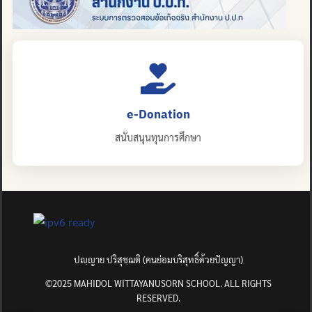
e-Donation
สนับสนุนทุนการศึกษา
ปญฺญาย ปริสุชฺฌติ (คนย่อมบริสุทธิ์ด้วยปัญญา)
©2025 MAHIDOL WITTAYANUSORN SCHOOL. ALL RIGHTS
RESERVED.