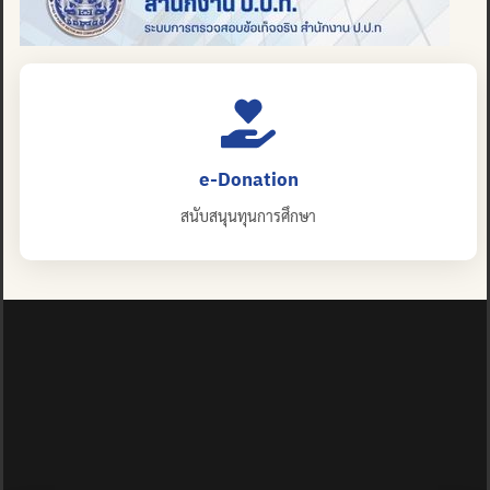
e-Donation
สนับสนุนทุนการศึกษา
ปญฺญาย ปริสุชฺฌติ (คนย่อมบริสุทธิ์ด้วยปัญญา)
©2025 MAHIDOL WITTAYANUSORN SCHOOL. ALL RIGHTS
RESERVED.