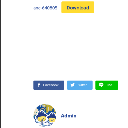
Download
anc-640805
Facebook
Twitter
Line
Admin