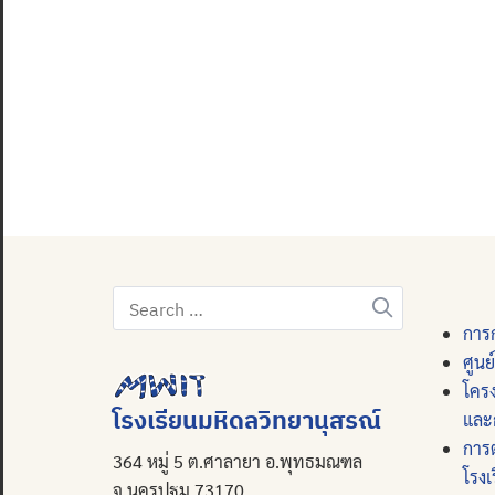
Search
for:
การก
ศูนย
โคร
โรงเรียนมหิดลวิทยานุสรณ์
และ
การ
364 หมู่ 5 ต.ศาลายา อ.พุทธมณฑล
โรงเ
จ.นครปฐม 73170