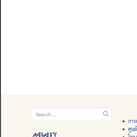
Search
for:
การก
ศูนย
โคร