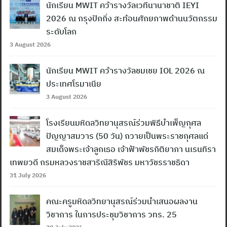
นักเรียน MWIT คว้ารางวัลเวทีนานาชาติ IEYI
2026 ณ กรุงปักกิ่ง สะท้อนศักยภาพด้านนวัตกรรม
ระดับโลก
3 August 2026
นักเรียน MWIT คว้ารางวัลชมเชย IOL 2026 ณ
ประเทศโรมาเนีย
3 August 2026
โรงเรียนมหิดลวิทยานุสรณ์ร่วมพิธีบำเพ็ญกุศล
ปัญญาสมวาร (50 วัน) ถวายเป็นพระราชกุศลแด่
สมเด็จพระเจ้าลูกเธอ เจ้าฟ้าพัชรกิติยาภา นเรนทิรา
เทพยวดี กรมหลวงราชสาริณีสิริพัชร มหาวัชรราชธิดา
31 July 2026
Search
คณะครูมหิดลวิทยานุสรณ์ร่วมนำเสนอผลงาน
for:
วิชาการ ในการประชุมวิชาการ วทร. 25