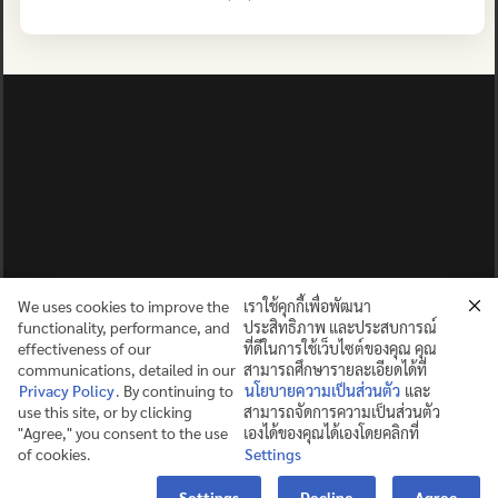
We uses cookies to improve the
เราใช้คุกกี้เพื่อพัฒนา
functionality, performance, and
ประสิทธิภาพ และประสบการณ์
effectiveness of our
ที่ดีในการใช้เว็บไซต์ของคุณ คุณ
communications, detailed in our
สามารถศึกษารายละเอียดได้ที่
Privacy Policy
. By continuing to
นโยบายความเป็นส่วนตัว
และ
use this site, or by clicking
สามารถจัดการความเป็นส่วนตัว
ปญฺญาย ปริสุชฺฌติ (คนย่อมบริสุทธิ์ด้วยปัญญา)
"Agree," you consent to the use
เองได้ของคุณได้เองโดยคลิกที่
of cookies.
Settings
©2025 MAHIDOL WITTAYANUSORN SCHOOL. ALL RIGHTS
Contact us
RESERVED.
Settings
Decline
Agree