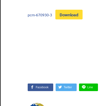
Download
pcm-670930-3
Facebook
Twitter
Line