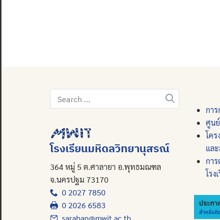
Search
for:
การก
ศูนย
โคร
โรงเรียนมหิดลวิทยานุสรณ์
และ
การ
364 หมู่ 5 ต.ศาลายา อ.พุทธมณฑล
โรงเ
จ.นครปฐม 73170
0 2027 7850
0 2026 6583
saraban@mwit.ac.th