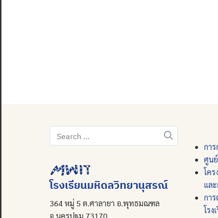
Search
for:
การก
ศูนย
โคร
โรงเรียนมหิดลวิทยานุสรณ์
และ
การ
364 หมู่ 5 ต.ศาลายา อ.พุทธมณฑล
โรงเ
จ.นครปฐม 73170