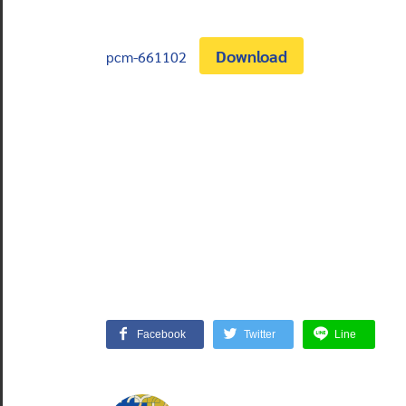
Download
pcm-661102
Facebook
Twitter
Line