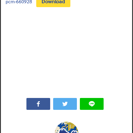
Download
pcm-660928