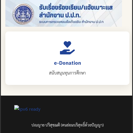
e-Donation
สนับสนุนทุนการศึกษา
ปญฺญาย ปริสุชฺฌติ (คนย่อมบริสุทธิ์ด้วยปัญญา)