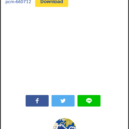
Download
pcm-660712