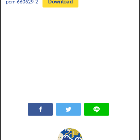
Download
pcm-660629-2