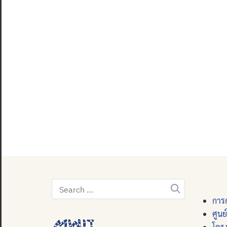
Search
for:
การก
ศูนย
โคร