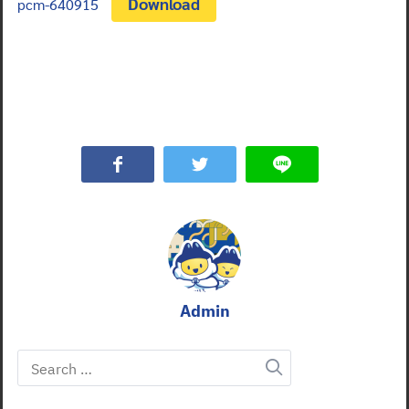
Download
pcm-640915
Admin
Search
for: