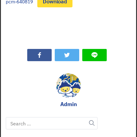
Download
pcm-640819
Admin
Search
for: