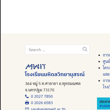
Search
for:
การก
ศูนย
โคร
โรงเรียนมหิดลวิทยานุสรณ์
และ
การ
364 หมู่ 5 ต.ศาลายา อ.พุทธมณฑล
โรงเ
จ.นครปฐม 73170
0 2027 7850
0 2026 6583
saraban@mwit.ac.th