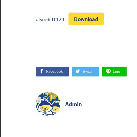
Download
olym-631123
Facebook
Twitter
Line
Admin