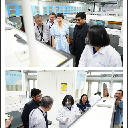
Search
for: