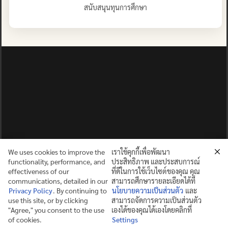
สนับสนุนทุนการศึกษา
We uses cookies to improve the
เราใช้คุกกี้เพื่อพัฒนา
functionality, performance, and
ประสิทธิภาพ และประสบการณ์
effectiveness of our
ที่ดีในการใช้เว็บไซต์ของคุณ คุณ
communications, detailed in our
สามารถศึกษารายละเอียดได้ที่
Privacy Policy
. By continuing to
นโยบายความเป็นส่วนตัว
และ
use this site, or by clicking
สามารถจัดการความเป็นส่วนตัว
ปญฺญาย ปริสุชฺฌติ (คนย่อมบริสุทธิ์ด้วยปัญญา)
"Agree," you consent to the use
เองได้ของคุณได้เองโดยคลิกที่
of cookies.
Settings
©2025 MAHIDOL WITTAYANUSORN SCHOOL. ALL RIGHTS