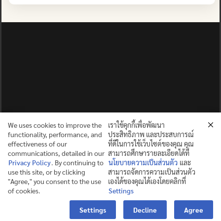
ปญฺญาย ปริสุชฺฌติ (คนย่อมบริสุทธิ์ด้วยปัญญา)
©2025 MAHIDOL WITTAYANUSORN SCHOOL. ALL RIGHTS
RESERVED.
We uses cookies to improve the
เราใช้คุกกี้เพื่อพัฒนา
functionality, performance, and
ประสิทธิภาพ และประสบการณ์
effectiveness of our
ที่ดีในการใช้เว็บไซต์ของคุณ คุณ
communications, detailed in our
สามารถศึกษารายละเอียดได้ที่
Privacy Policy
. By continuing to
นโยบายความเป็นส่วนตัว
และ
use this site, or by clicking
สามารถจัดการความเป็นส่วนตัว
"Agree," you consent to the use
เองได้ของคุณได้เองโดยคลิกที่
of cookies.
Settings
Contact us
Settings
Decline
Agree