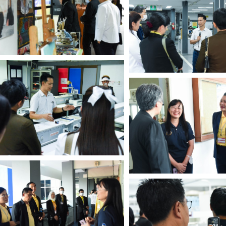
Search
for: