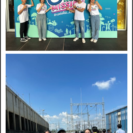
Search
for: