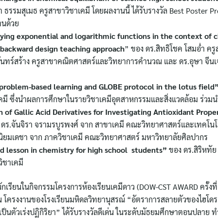
 ธรรมสุเมธ ครูสาขาวิชาเคมี โดยผลงานนี้ ได้รับรางวัล Best Poster P
านด้วย
lying exponential and logarithmic functions in the context of 
e backward design teaching approach
” ของ ดร.สิทธิโชค โสมอ่ำ คร
ทร์สร้าง ครูสาขาคณิตศาสตร์และวิทยาการคำนวณ และ ดร.อุษา จีนเ
 problem-based learning and GLOBE protocol in the lotus field
าเคมี ซึ่งนำผลการศึกษาในรายวิชาเคมีอุตสาหกรรมและสิ่งแวดล้อม ร่ว
 of Gallic Acid Derivatives for Investigating Antioxidant Prope
มกับ ดร.จันจิรา จรามรบูรพงศ์ จาก สาขาเคมี คณะวิทยาศาสตร์และเทคโนโ
นิยมเดชา จาก ภาควิชาเคมี คณะวิทยาศาสตร์ มหาวิทยาลัยศิลปากร
ed lesson in chemistry for high school students”
ของ ดร.สิริหทัย
วิชาเคมี
งนักเรียนในกิจกรรมโครงการห้องเรียนเคมีดาว (DOW-CST AWARD ครั้งที่ 9
นั้น โครงงานของโรงเรียนมหิดลวิทยานุสรณ์ “อัตราการสลายตัวของไฮโดร
เป็นตัวเร่งปฏิกิริยา” ได้รับรางวัลดีเด่น ในระดับมัธยมศึกษาตอนปลาย 