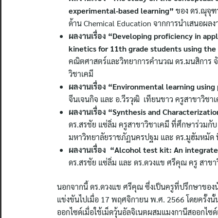
experimental-based learning”
ของ ดร.ณุจุฑา
ด้าน Chemical Education จากการนำเสนอผลง
ผลงานเรื่อง “Developing proficiency in app
kinetics for 11th grade students using th
คณิตศาสตร์และวิทยาการคำนวณ ดร.มนสิการ จัน
วิชาเคมี
ผลงานเรื่อง “Environmental learning using
จีนเจนกิจ และ อ.วีรวุฒิ เทียนขาว ครูสาขาวิช
ผลงานเรื่อง “Synthesis and Characterization
ดร.สรชัย แซ่ลิ่ม ครูสาขาวิชาเคมี ที่ศึกษาร่ว
มหาวิทยาลัยราชภัฏนครปฐม และ ดร.มูฮัมหมัด 
ผลงานเรื่อง “Alcohol test kit: An integrat
ดร.สรชัย แซ่ลิ่ม และ ดร.ดวงแข ศรีคุณ ครู สาขา
นอกจากนี้ ดร.ดวงแข ศรีคุณ ซึ่งเป็นครูที่ปรึกษาขอ
แข่งขันไปเมื่อ 17 พฤศจิกายน พ.ศ. 2566 โดยครั้ง
ออกไซด์เมื่อใช้เม็ดวุ้นอัลจิเนตผสมแมงกานีสออกไซด์