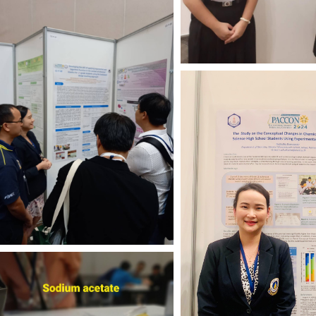
Search
for: