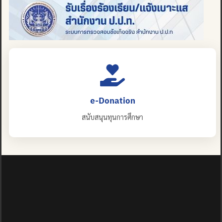
e-Donation
สนับสนุนทุนการศึกษา
ปญฺญาย ปริสุชฺฌติ (คนย่อมบริสุทธิ์ด้วยปัญญา)
©2025 MAHIDOL WITTAYANUSORN SCHOOL. ALL RIGHTS