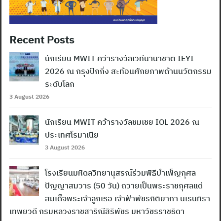
Recent Posts
นักเรียน MWIT คว้ารางวัลเวทีนานาชาติ IEYI
2026 ณ กรุงปักกิ่ง สะท้อนศักยภาพด้านนวัตกรรม
ระดับโลก
3 August 2026
นักเรียน MWIT คว้ารางวัลชมเชย IOL 2026 ณ
ประเทศโรมาเนีย
3 August 2026
โรงเรียนมหิดลวิทยานุสรณ์ร่วมพิธีบำเพ็ญกุศล
ปัญญาสมวาร (50 วัน) ถวายเป็นพระราชกุศลแด่
สมเด็จพระเจ้าลูกเธอ เจ้าฟ้าพัชรกิติยาภา นเรนทิรา
เทพยวดี กรมหลวงราชสาริณีสิริพัชร มหาวัชรราชธิดา