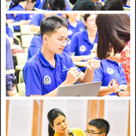
Search
for: