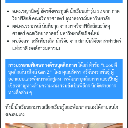
อ.ดร.ชญานิษฐ์ อัศวตั้งตระกูลดี นักเรียนเก่ารุ่น 12 จาก ภาค
วิชาฟิสิกส์ คณะวิทยาศาสตร์ จุฬาลงกรณ์มหาวิทยาลัย
ผศ.ดร.วราภรณ์ นันทิยกุล จาก ภาควิชาฟิสิกส์และวัสดุ
ศาสตร์ คณะวิทยาศาสตร์ มหาวิทยาลัยเชียงใหม่
ดร.อัจฉรา เสรีเพียรเลิศ นักวิจัย จาก สถาบันวิจัยดาราศาสตร์
แห่งชาติ (องค์การมหาชน)
การบรรยายพิเศษทางด้านบุคลิกภาพ
ได้แก่ หัวข้อ “Look ดี
บุคลิกเด่น สไตล์ Gen Z” โดย คุณนริศรา ศรีจันทราพันธุ์ ผู้
ออกแบบและพัฒนาหลักสูตรการพัฒนาบุคลิกภาพ และเป็นผู้
เชี่ยวชาญทางด้านความงาม รวมถึงเป็นพิธีกร นักจัดรายการ
ทางสื่อต่าง ๆ
ทั้งนี้ นักเรียนสามารถเลือกเรียนรู้และพัฒนาตนเองได้ตามสนใจ
ของตนเอง